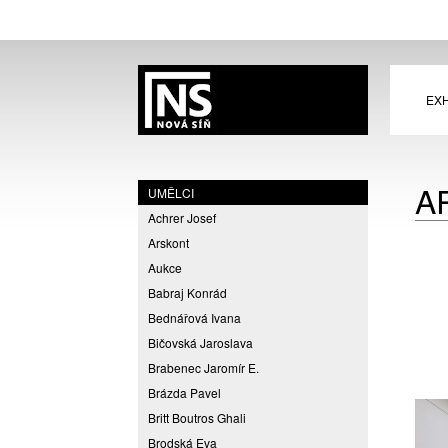
EXH
A
UMĚLCI
Achrer Josef
Arskont
Aukce
Babraj Konrád
Bednářová Ivana
Bičovská Jaroslava
Brabenec Jaromír E.
Brázda Pavel
Britt Boutros Ghali
Brodská Eva