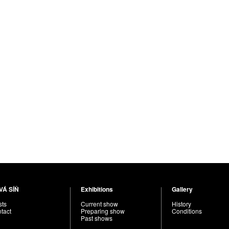
VÁ SÍŇ
Exhibitions
Gallery
sts
Current show
History
tact
Preparing show
Conditions
Past shows