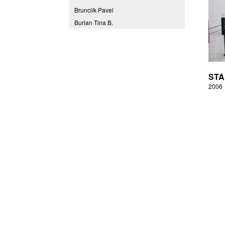
Brunclík Pavel
Burian Tina B.
Coming to Reality
CORPORA S
Denes Daniel
Drda Pavel
STA
Fakulta designu a umění Ladislava
2006
Sutnara Západočeské univerzity
Fiala Petr
Filippovová Marie
Fišerová Eva
Florian Marek
Frajer Jiří
FRANTA
Franta Roman
Frantová Eva
Frydecký Václav
Fulbr found