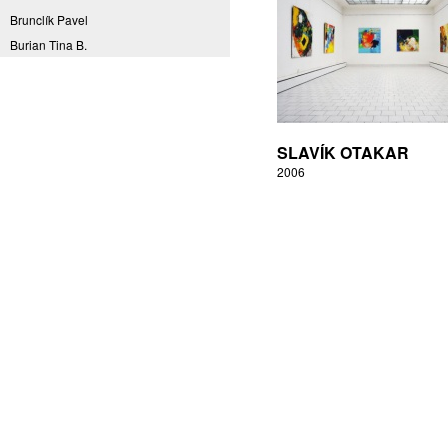
Brunclík Pavel
Burian Tina B.
Coming to Reality
CORPORA S
Denes Daniel
Drda Pavel
SLAVÍK OTAKAR
Fakulta designu a umění Ladislava
2006
Sutnara Západočeské univerzity
Fiala Petr
Filippovová Marie
Fišerová Eva
Florian Marek
Frajer Jiří
FRANTA
Franta Roman
Frantová Eva
Frydecký Václav
Fulbr found