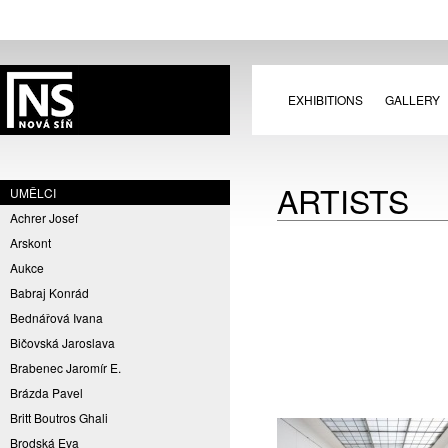
EXHIBITIONS
GALLERY
ARTISTS
UMĚLCI
Achrer Josef
Arskont
Aukce
Babraj Konrád
Bednářová Ivana
Bičovská Jaroslava
Brabenec Jaromír E.
Brázda Pavel
Britt Boutros Ghali
Brodská Eva