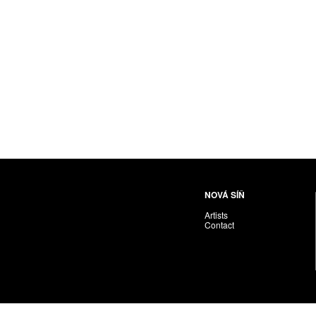
Nováková-Ondreičková Petra
Nové sdružení
Pacák Jan Antonín
Palečková Veronika
Pavlíček Vojta
Pawera Martin
Pechánek Miroslav
Petříčková Alena
Pichl Petr
Pištěk Jan
Pitra Svatopluk
NOVÁ SÍŇ
Plíva Oldřich
Artists
Polák František
Contact
PON. František
Prague Auctions
Proll Tomáš
Puchnarová Dana
Renoir Jacques