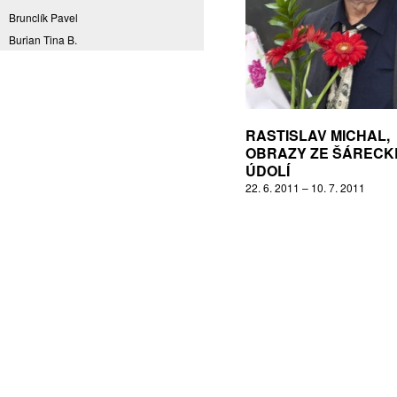
Brunclík Pavel
Burian Tina B.
Coming to Reality
CORPORA S
Denes Daniel
Drda Pavel
RASTISLAV MICHAL,
Fakulta designu a umění Ladislava
OBRAZY ZE ŠÁRECK
Sutnara Západočeské univerzity
ÚDOLÍ
Fiala Petr
22. 6. 2011 – 10. 7. 2011
Filippovová Marie
Fišerová Eva
Florian Marek
Frajer Jiří
FRANTA
Franta Roman
Frantová Eva
Frydecký Václav
Fulbr found