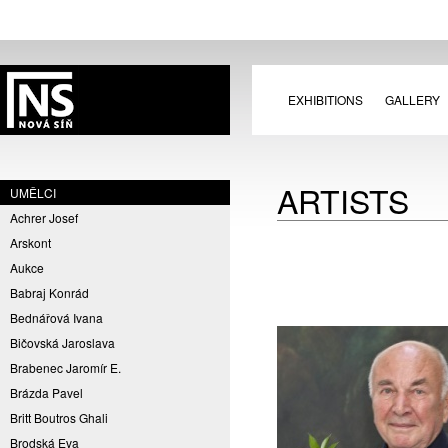
EXHIBITIONS
GALLERY
ARTISTS
UMĚLCI
Achrer Josef
Arskont
Aukce
Babraj Konrád
Bednářová Ivana
Bičovská Jaroslava
Brabenec Jaromír E.
Brázda Pavel
Britt Boutros Ghali
Brodská Eva