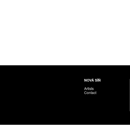
Nováková-Ondreičková Petra
Nové sdružení
Pacák Jan Antonín
Palečková Veronika
Pavlíček Vojta
Pawera Martin
Pechánek Miroslav
Petříčková Alena
Pichl Petr
Pištěk Jan
Pitra Svatopluk
NOVÁ SÍŇ
Plíva Oldřich
Artists
Polák František
Contact
PON. František
Prague Auctions
Proll Tomáš
Puchnarová Dana
Renoir Jacques