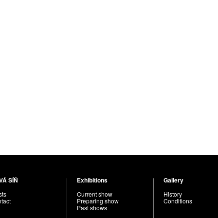
VÁ SÍŇ
Exhibitions
Gallery
sts
Current show
History
tact
Preparing show
Conditions
Past shows