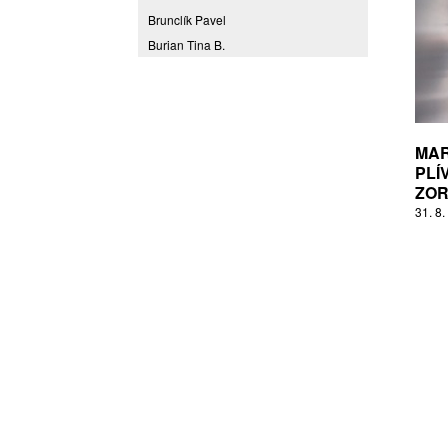
Brunclík Pavel
Burian Tina B.
Coming to Reality
CORPORA S
Denes Daniel
Drda Pavel
MAR
Fakulta designu a umění Ladislava
PLÍ
Sutnara Západočeské univerzity
ZOR
Fiala Petr
31. 8.
Filippovová Marie
Fišerová Eva
Florian Marek
Frajer Jiří
FRANTA
Franta Roman
Frantová Eva
Frydecký Václav
Fulbr found