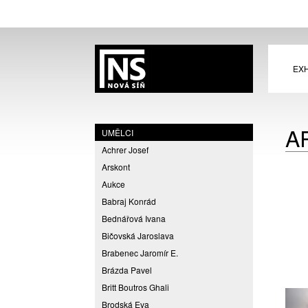
EXH
A
UMĚLCI
Achrer Josef
Arskont
Aukce
Babraj Konrád
Bednářová Ivana
Bičovská Jaroslava
Brabenec Jaromír E.
Brázda Pavel
Britt Boutros Ghali
Brodská Eva