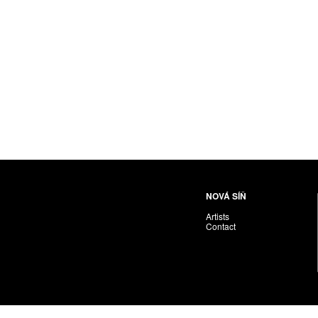
Nováková-Ondreičková Petra
Nové sdružení
Pacák Jan Antonín
Palečková Veronika
Pavlíček Vojta
Pawera Martin
Pechánek Miroslav
Petříčková Alena
Pichl Petr
Pištěk Jan
Pitra Svatopluk
NOVÁ SÍŇ
Plíva Oldřich
Artists
Polák František
Contact
PON. František
Prague Auctions
Proll Tomáš
Puchnarová Dana
Renoir Jacques