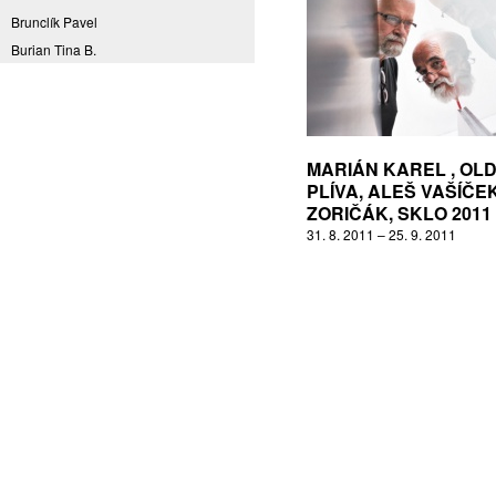
Brunclík Pavel
Burian Tina B.
Coming to Reality
CORPORA S
Denes Daniel
Drda Pavel
MARIÁN KAREL , OL
Fakulta designu a umění Ladislava
PLÍVA, ALEŠ VAŠÍČEK
Sutnara Západočeské univerzity
ZORIČÁK, SKLO 2011
Fiala Petr
31. 8. 2011 – 25. 9. 2011
Filippovová Marie
Fišerová Eva
Florian Marek
Frajer Jiří
FRANTA
Franta Roman
Frantová Eva
Frydecký Václav
Fulbr found