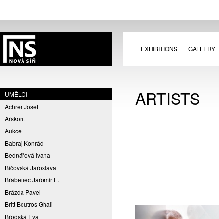
EXHIBITIONS
GALLERY
ARTISTS
UMĚLCI
Achrer Josef
Arskont
Aukce
Babraj Konrád
Bednářová Ivana
Bičovská Jaroslava
Brabenec Jaromír E.
Brázda Pavel
Britt Boutros Ghali
Brodská Eva