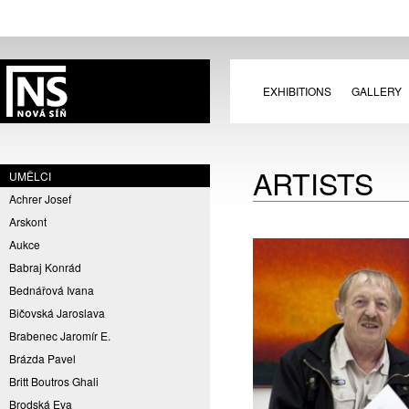
EXHIBITIONS
GALLERY
ARTISTS
UMĚLCI
Achrer Josef
Arskont
Aukce
Babraj Konrád
Bednářová Ivana
Bičovská Jaroslava
Brabenec Jaromír E.
Brázda Pavel
Britt Boutros Ghali
Brodská Eva