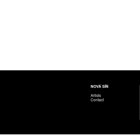
Nováková-Ondreičková Petra
Nové sdružení
Pacák Jan Antonín
Palečková Veronika
Pavlíček Vojta
Pawera Martin
Pechánek Miroslav
Petříčková Alena
Pichl Petr
Pištěk Jan
Pitra Svatopluk
NOVÁ SÍŇ
Plíva Oldřich
Artists
Polák František
Contact
PON. František
Prague Auctions
Proll Tomáš
Puchnarová Dana
Renoir Jacques