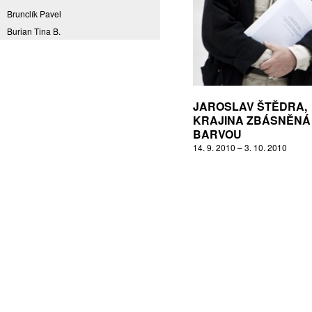
Brunclík Pavel
Burian Tina B.
Coming to Reality
CORPORA S
Denes Daniel
Drda Pavel
JAROSLAV ŠTĚDRA,
Fakulta designu a umění Ladislava
KRAJINA ZBÁSNĚNÁ
Sutnara Západočeské univerzity
BARVOU
Fiala Petr
14. 9. 2010 – 3. 10. 2010
Filippovová Marie
Fišerová Eva
Florian Marek
Frajer Jiří
FRANTA
Franta Roman
Frantová Eva
Frydecký Václav
Fulbr found