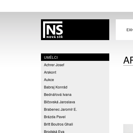
EXH
A
UMĚLCI
Achrer Josef
Arskont
Aukce
Babraj Konrád
Bednářová Ivana
Bičovská Jaroslava
Brabenec Jaromír E.
Brázda Pavel
Britt Boutros Ghali
Brodská Eva