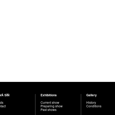
VÁ SÍŇ
Exhibitions
Gallery
sts
Current show
History
tact
Preparing show
Conditions
Past shows