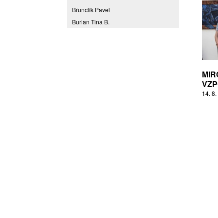
Brunclík Pavel
Burian Tina B.
Coming to Reality
CORPORA S
Denes Daniel
Drda Pavel
MIR
Fakulta designu a umění Ladislava
VZP
Sutnara Západočeské univerzity
14. 8.
Fiala Petr
Filippovová Marie
Fišerová Eva
Florian Marek
Frajer Jiří
FRANTA
Franta Roman
Frantová Eva
Frydecký Václav
Fulbr found