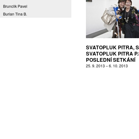
Brunclík Pavel
Burian Tina B.
Coming to Reality
CORPORA S
Denes Daniel
Drda Pavel
SVATOPLUK PITRA, S.
Fakulta designu a umění Ladislava
SVATOPLUK PITRA P.
Sutnara Západočeské univerzity
POSLEDNÍ SETKÁNÍ
Fiala Petr
25. 9. 2013 – 6. 10. 2013
Filippovová Marie
Fišerová Eva
Florian Marek
Frajer Jiří
FRANTA
Franta Roman
Frantová Eva
Frydecký Václav
Fulbr found