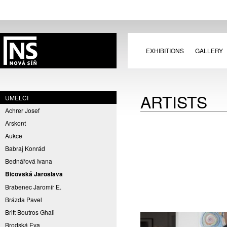
EXHIBITIONS
GALLERY
ARTISTS
UMĚLCI
Achrer Josef
Arskont
Aukce
Babraj Konrád
Bednářová Ivana
Bičovská Jaroslava
Brabenec Jaromír E.
Brázda Pavel
Britt Boutros Ghali
Brodská Eva