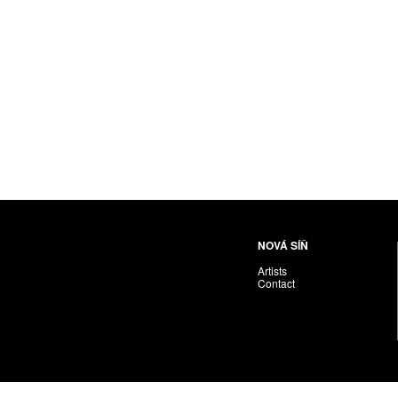
Nováková-Ondreičková Petra
Nové sdružení
Pacák Jan Antonín
Palečková Veronika
Pavlíček Vojta
Pawera Martin
Pechánek Miroslav
Petříčková Alena
Pichl Petr
Pištěk Jan
Pitra Svatopluk
NOVÁ SÍŇ
Plíva Oldřich
Artists
Polák František
Contact
PON. František
Prague Auctions
Proll Tomáš
Puchnarová Dana
Renoir Jacques